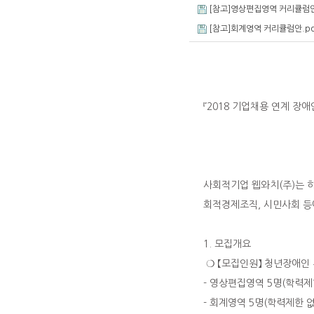
[참고]영상편집영역 커리큘럼안
[참고]회계영역 커리큘럼안.pd
『2018 기업채용 연계 장
청년장애인 취
사회적기업 웹와치(주)는 하
회적경제조직, 시민사회 등
1. 모집개요
❍ 【모집인원】 청년장애인 
- 영상편집영역 5명(학력제
- 회계영역 5명(학력제한 