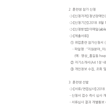
2. 훈련생 참가 신청
❍ 【신청자격】 청년장애인
❍ 【신청기간】 2018. 8월 1
abl
❍ 【신청방법】 이메일(
❍ 【제출서류】
① 취업훈련 참가신청서 (
- 파일명 : “지원분야_이름
(예 : 영상_홍길동.hwp 
② 자기소개서(A4 1장 내
③ 개인정보 수집, 조회 및 
3. 훈련생 선발
❍ 【서류/면접심사】 2018. 
- 신청서 접수 즉시 심사 
- 서류심사 결과 개별통보 