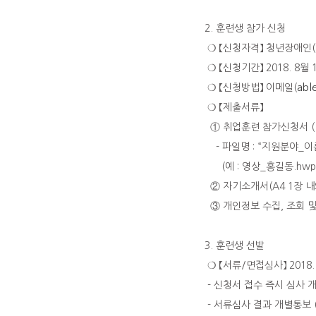
2. 훈련생 참가 신청
❍ 【신청자격】 청년장애인
❍ 【신청기간】 2018. 8월 1
abl
❍ 【신청방법】 이메일(
❍ 【제출서류】
① 취업훈련 참가신청서 (
- 파일명 : “지원분야_이름
(예 : 영상_홍길동.hwp 
② 자기소개서(A4 1장 내
③ 개인정보 수집, 조회 및 
3. 훈련생 선발
❍ 【서류/면접심사】 2018. 
- 신청서 접수 즉시 심사 
- 서류심사 결과 개별통보 