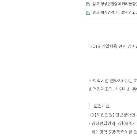
[참고]영상편집영역 커리큘럼안
[참고]회계영역 커리큘럼안.pd
『2018 기업채용 연계 장
청년장애인 취
사회적기업 웹와치(주)는 하
회적경제조직, 시민사회 등
1. 모집개요
❍ 【모집인원】 청년장애인 
- 영상편집영역 5명(학력제
- 회계영역 5명(학력제한 